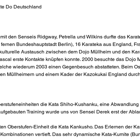
te Do Deutschland
 mit den Senseis Ridgway, Petrella und Wilkins durfte das Kara
 fernen Bundeshauptstadt Berlin), 16 Karateka aus England, Fr
d kulturelle Austausch zwischen dem Dojo Müllheim und den Kar
Pascal erste Kontakte knüpfen konnte. 2000 besuchte das Dojo 
 welche wiederum 2003 einen Gegenbesuch abstatteten. Beim O
den Müllheimern und einem Kader der Kazokukai England durch
Oberstufeneinheiten die Kata Shiho-Kushanku, eine Abwandlung
 aufgebauten Training wurde uns von Sensei Derek erst der Abl
sten Oberstufen-Einheit die Kata Kankusho. Das Erlernen der Ka
Kombinationen vertieft. Das sehr dynamische Kata-Kumite (Bu