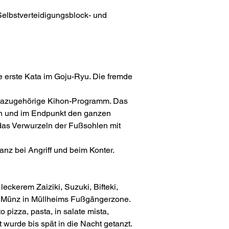
elbstverteidigungsblock- und 
ie erste Kata im Goju-Ryu. Die fremde 
 dazugehörige Kihon-Programm. Das 
en und im Endpunkt den ganzen 
as Verwurzeln der Fußsohlen mit 
anz bei Angriff und beim Konter.
kerem Zaiziki, Suzuki, Bifteki, 
te Münz in Müllheims Fußgängerzone.
izza, pasta, in salate mista, 
 wurde bis spät in die Nacht getanzt. 