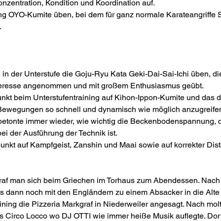
zentration, Kondition und Koordination auf.
ng OYO-Kumite üben, bei dem für ganz normale Karateangriffe S
.
ß in der Unterstufe die Goju-Ryu Kata Geki-Dai-Sai-Ichi üben, d
Interesse angenommen und mit großem Enthusiasmus geübt.
nkt beim Unterstufentraining auf Kihon-Ippon-Kumite und das
e Bewegungen so schnell und dynamisch wie möglich anzugreif
etonte immer wieder, wie wichtig die Beckenbodenspannung, d
i der Ausführung der Technik ist.
unkt auf Kampfgeist, Zanshin und Maai sowie auf korrekter Dist
af man sich beim Griechen im Torhaus zum Abendessen. Nach lec
 es dann noch mit den Engländern zu einem Absacker in die Al
g die Pizzeria Markgraf in Niederweiler angesagt. Nach molto p
ins Circo Locco wo DJ OTTI wie immer heiße Musik auflegte. Dort