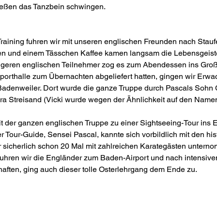
ießen das Tanzbein schwingen.
raining fuhren wir mit unseren englischen Freunden nach Stauf
en und einem Tässchen Kaffee kamen langsam die Lebensgeiste
 jüngeren englischen Teilnehmer zog es zum Abendessen ins Gr
porthalle zum Übernachten abgeliefert hatten, gingen wir Er
adenweiler. Dort wurde die ganze Truppe durch Pascals Sohn Ch
ra Streisand (Vicki wurde wegen der Ähnlichkeit auf den Namen
 der ganzen englischen Truppe zu einer Sightseeing-Tour ins 
Tour-Guide, Sensei Pascal, kannte sich vorbildlich mit den hi
 sicherlich schon 20 Mal mit zahlreichen Karategästen untern
hren wir die Engländer zum Baden-Airport und nach intensivem
ften, ging auch dieser tolle Osterlehrgang dem Ende zu.
Unser Dojo
Berichte und Bilder